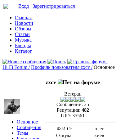
Вход
Зарегистрироваться
Главная
Новости
Обзоры
Статьи
Музыка
Бренды
Каталог
Hi-Fi Forum /
Профиль пользователя zxcv /
Основное
zxcv
Ветеран
Сообщений:
25
Репутация:
482
UID:
35561
Основное
Сообщения
Ф.И.О:
олег
Темы
Откуда:
киев
Репутация