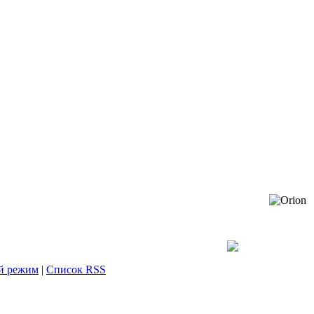
й режим
|
Список RSS