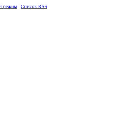
й режим
|
Список RSS