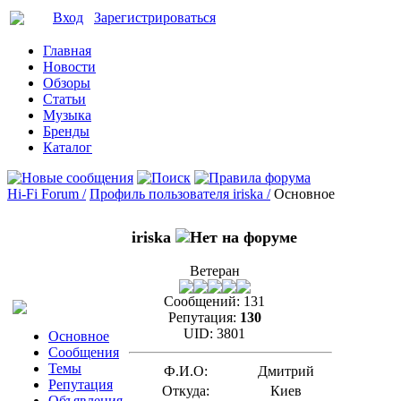
Вход
Зарегистрироваться
Главная
Новости
Обзоры
Статьи
Музыка
Бренды
Каталог
Hi-Fi Forum /
Профиль пользователя iriska /
Основное
iriska
Ветеран
Сообщений:
131
Репутация:
130
UID:
3801
Основное
Сообщения
Темы
Ф.И.О:
Дмитрий
Репутация
Откуда:
Киев
Объявления