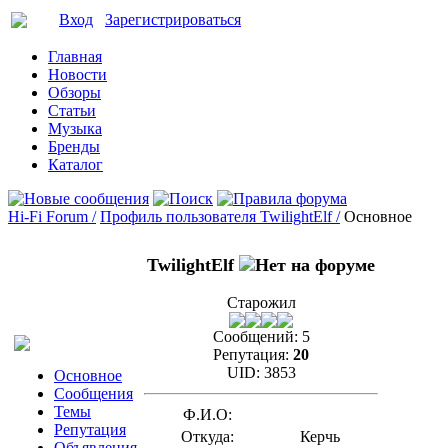
Вход
Зарегистрироваться
Главная
Новости
Обзоры
Статьи
Музыка
Бренды
Каталог
Hi-Fi Forum /
Профиль пользователя TwilightElf /
Основное
TwilightElf
Старожил
Сообщений:
5
Репутация:
20
UID:
3853
Основное
Сообщения
Темы
Ф.И.О:
Репутация
Откуда:
Керчь
Объявления