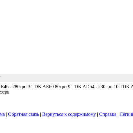
7
n RE46 - 280грн 3.TDK AE60 80грн 9.TDK AD54 - 230грн 10.TDK 
езерв
ума
|
Обратная связь
|
Вернуться к содержимому
|
Справка
|
Лёгки