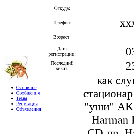
Откуда:
xx
Телефон:
Возраст:
0
Дата
регистрации:
2
Последний
визит:
как слу
Основное
стационар
Сообщения
Темы
"уши" AK
Репутация
Объявления
Harman 
CD-пр. H