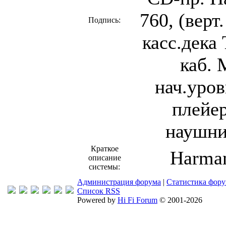
760, (вер
Подпись:
касс.дека
каб. 
нач.уров
плейер
наушни
Краткое
Harman
описание
системы:
Администрация форума
|
Статистика фор
Список RSS
Powered by
Hi Fi Forum
© 2001-2026