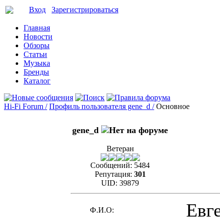
Вход
Зарегистрироваться
Главная
Новости
Обзоры
Статьи
Музыка
Бренды
Каталог
Hi-Fi Forum /
Профиль пользователя gene_d /
Основное
gene_d
Ветеран
Сообщений:
5484
Репутация:
301
UID:
39879
Евг
Ф.И.О: