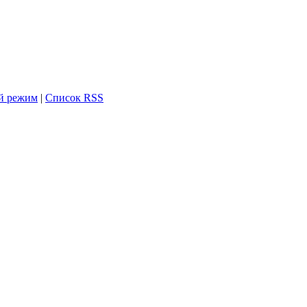
й режим
|
Список RSS