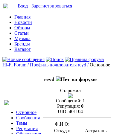
Вход
Зарегистрироваться
Главная
Новости
Обзоры
Статьи
Музыка
Бренды
Каталог
Hi-Fi Forum /
Профиль пользователя reyd /
Основное
reyd
Старожил
Сообщений:
1
Репутация:
0
UID:
401104
Основное
Сообщения
Темы
Ф.И.О:
Репутация
Откуда:
Астрахань
Объявления