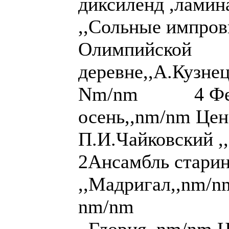
диксиленд ,ламин
,,Сольные импров
Олимпийской
деревне,,А.Кузне
Nm/nm 4 Фести
осень,,nm/nm Цен
П.И.Чайковский ,
2Ансамбль стари
,,Мадригал,,nm/nm
nm/nm 4 