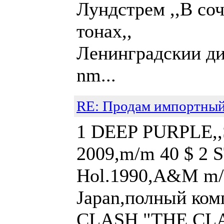
Лундстрем ,,В со
тонах,, nm/
Ленинград
nm...
RE: Продам импортный
1 DEEP PURPLE,,St
2009,m/m 40 $ 2 S
Hol.1990,A&M m/m
Japan,полный ком
CLASH "THE CLAS