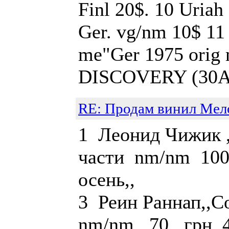
Finl 20$. 10 Uriah
Ger. vg/nm 10$ 11
me"Ger 1975 orig
DISCOVERY (30AP1
RE: Продам винил Мел
1 Леонид Чижик ,
части nm/nm 100 
осень,, n
3 Реин Раннап,
nm/nm 70 грн. 4