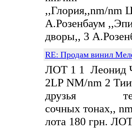
,,Глория,,nm/nm Ц
А.Розенбаум ,,Эпи
дворы,, 3 А.Розенб
RE: Продам винил Мел
ЛОТ 1 1 Леонид Ч
2LP NM/nm 2 Тии
друзья тех. 3
сочных то
лота 180 грн. ЛО