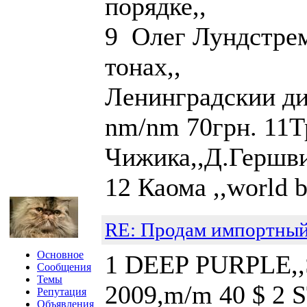
порядке,, те
9 Олег Лундстрем
тонах,, nm/
Ленинград
nm/nm 70грн. 11Т
Чижика,,Д.Гер
12 Каома ,,world
RE: Продам импортный
Основное
1 DEEP PURPLE,,St
Сообщения
Темы
2009,m/m 40 $ 2 S
Репутация
Объявления