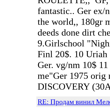
ROULETTE,, GF, 
fantastic.. Ger e
the world,, 180gr
deeds done dirt ch
9.Girlschool "Nig
Finl 20$. 10 Uriah
Ger. vg/nm 10$ 11
me"Ger 1975 orig
DISCOVERY (30AP1
RE: Продам винил Мел