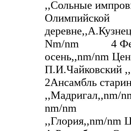
,,Сольные импров
Олимпийской
деревне,,А.Кузне
Nm/nm 4 Фести
осень,,nm/nm Цен
П.И.Чайковский ,
2Ансамбль стари
,,Мадригал,,nm/nm
nm/nm 4 
,,Глория,,nm/nm Ц