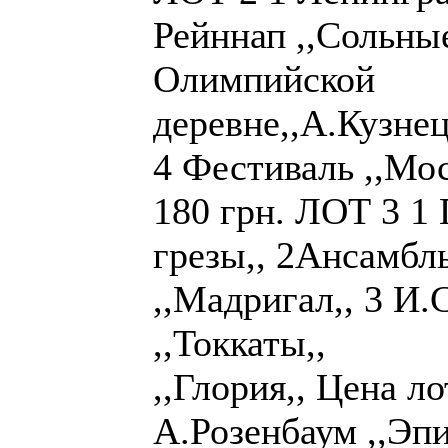
Рейннап ,,Сольны
Олимпийской
деревне,,А.Куз
4 Фестиваль ,,Мос
180 грн. ЛОТ 3 1
грезы,, 2Ансамбл
,,Мадригал,, 3 И.
,,Токкаты,
,,Глория,, Цена л
А.Розенбаум ,,Эпи