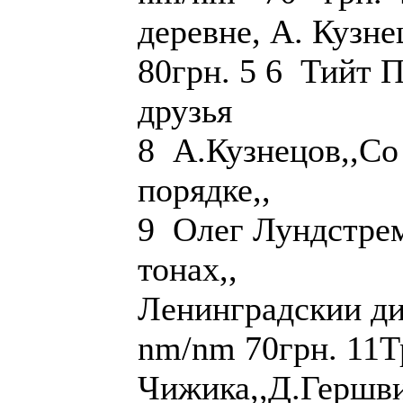
деревне, А. Кузн
80грн. 5 6 Тийт П
друзья те
8 А.Кузнецов,,Со
порядке,, те
9 Олег Лундстрем
тонах,, nm/
Ленинград
nm/nm 70грн. 11Т
Чижика,,Д.Гер