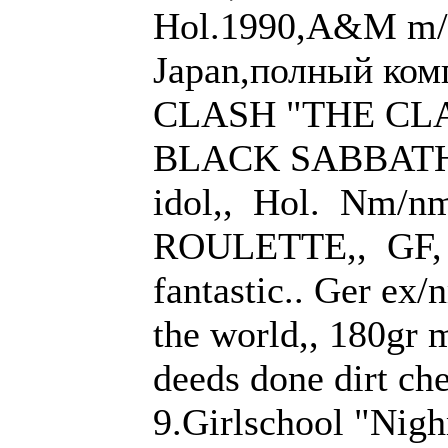
Hol.1990,A&M m/m
Japan,полный ком
CLASH "THE CLAS
BLACK SABBATH ,
idol,, Hol. Nm/
ROULETTE,, GF, 
fantastic.. Ger e
the world,, 180gr
deeds done dirt ch
9.Girlschool "Nig