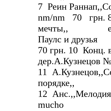
7 Реин Раннап,
nm/nm 70 грн. 8
мечты,, ex/n
Паулс и 
70 грн. 10 Конц.
дер.А.Кузнец
11 А.Кузнецов,,С
порядке,, те
12 Анс.,,Мелодия
mucho nm/n