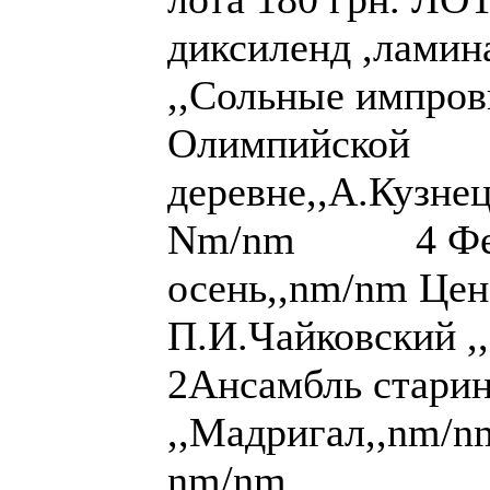
диксиленд ,ламин
,,Сольные импров
Олимпийской
деревне,,А.Кузне
Nm/nm 4 Фести
осень,,nm/nm Цен
П.И.Чайковский ,
2Ансамбль стари
,,Мадригал,,nm/nm
nm/nm 4 