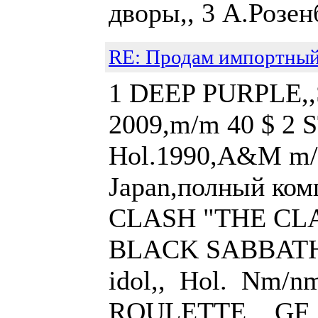
дворы,, 3 А.Розенб
RE: Продам импортный
1 DEEP PURPLE,,St
2009,m/m 40 $ 2 S
Hol.1990,A&M m/m
Japan,полный ком
CLASH "THE CLAS
BLACK SABBATH ,
idol,, Hol. Nm/
ROULETTE,, GF, 