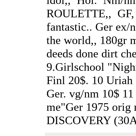
idol,, Hol. Nm/
ROULETTE,, GF, 
fantastic.. Ger e
the world,, 180gr
deeds done dirt ch
9.Girlschool "Nig
Finl 20$. 10 Uriah
Ger. vg/nm 10$ 11
me"Ger 1975 orig
DISCOVERY (30AP1