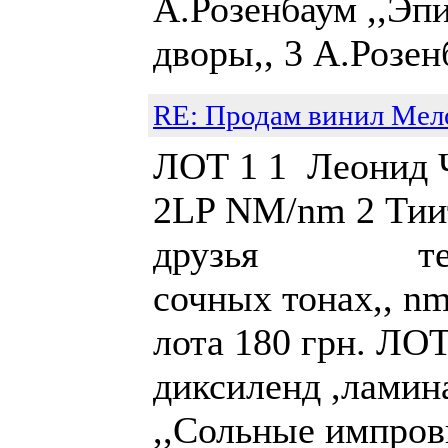
А.Розенбаум ,,Эпи
дворы,, 3 А.Розенб
RE: Продам винил Мел
ЛОТ 1 1 Леонид Ч
2LP NM/nm 2 Тии
друзья тех. 3
сочных то
лота 180 грн. ЛО
диксиленд ,ламин
,,Сольные импров