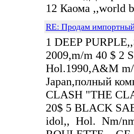
12 Каома ,,world
RE: Продам импортный
1 DEEP PURPLE,,St
2009,m/m 40 $ 2 S
Hol.1990,A&M m/m
Japan,полный ком
CLASH "THE CLAS
20$ 5 BLACK SABB
idol,, Hol. Nm/