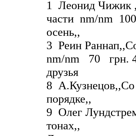
1 Леонид Чижик ,
части nm/nm 100 
осень,, n
3 Реин Раннап,
nm/nm 70 грн. 4
друзья те
8 А.Кузнецов,,Со
порядке,, те
9 Олег Лундстрем
тонах,, nm/