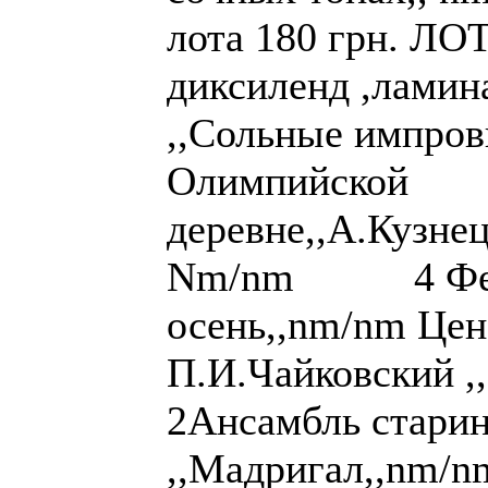
лота 180 грн. ЛО
диксиленд ,ламин
,,Сольные импров
Олимпийской
деревне,,А.Кузне
Nm/nm 4 Фести
осень,,nm/nm Цен
П.И.Чайковский ,
2Ансамбль стари
,,Мадригал,,nm/nm