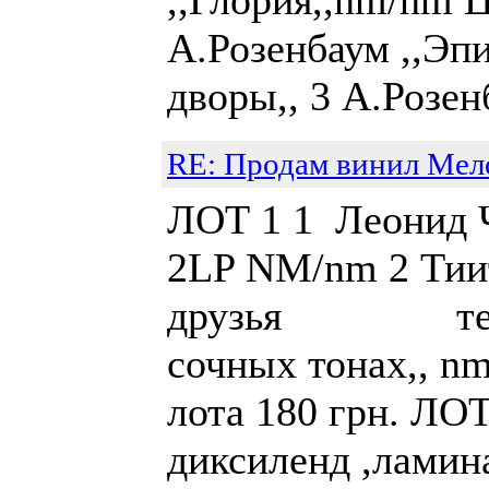
,,Глория,,nm/nm Ц
А.Розенбаум ,,Эпи
дворы,, 3 А.Розенб
RE: Продам винил Мел
ЛОТ 1 1 Леонид Ч
2LP NM/nm 2 Тии
друзья тех. 3
сочных то
лота 180 грн. ЛО
диксиленд ,ламин