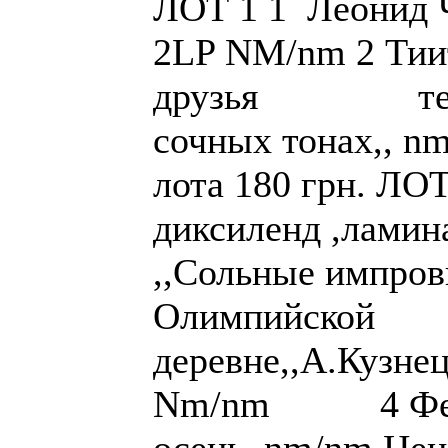
ЛОТ 1 1 Леонид Ч
2LP NM/nm 2 Тии
друзья тех. 3
сочных то
лота 180 грн. ЛО
диксиленд ,ламин
,,Сольные импров
Олимпийской
деревне,,А.Кузне
Nm/nm 4 Фести