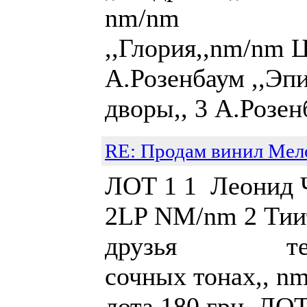
nm/nm 4 
,,Глория,,nm/nm Ц
А.Розенбаум ,,Эпи
дворы,, 3 А.Розенб
RE: Продам винил Мел
ЛОТ 1 1 Леонид Ч
2LP NM/nm 2 Тии
друзья тех. 3
сочных то
лота 180 грн. ЛО