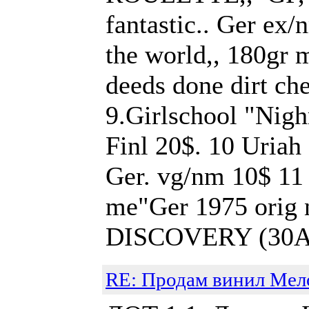
fantastic.. Ger e
the world,, 180gr
deeds done dirt ch
9.Girlschool "Nig
Finl 20$. 10 Uriah
Ger. vg/nm 10$ 11
me"Ger 1975 orig
DISCOVERY (30AP1
RE: Продам винил Мел