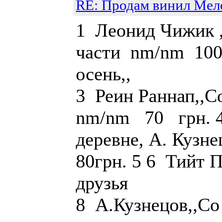
RE: Продам винил Мел
1 Леонид Чижик ,
части nm/nm 100 
осень,, n
3 Реин Раннап,
nm/nm 70 грн. 4
деревне, А. Кузн
80грн. 5 6 Тийт П
друзья те
8 А.Кузнецов,,Со