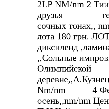
2LP NM/nm 2 Тии
друзья тех. 3
сочных то
лота 180 грн. ЛО
диксиленд ,ламин
,,Сольные импров
Олимпийской
деревне,,А.Кузне
Nm/nm 4 Фести
осень,,nm/nm Цен