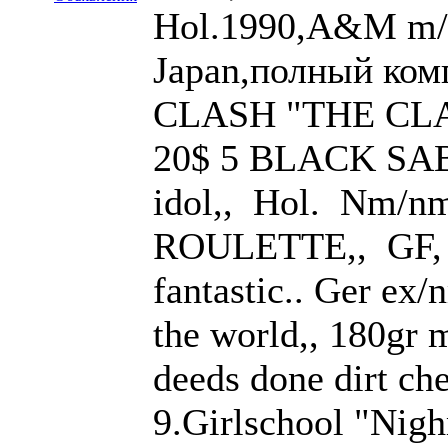
Hol.1990,A&M m/m
Japan,полный ком
CLASH "THE CLAS
20$ 5 BLACK SABB
idol,, Hol. Nm/
ROULETTE,, GF, 
fantastic.. Ger e
the world,, 180gr
deeds done dirt ch
9.Girlschool "Nig