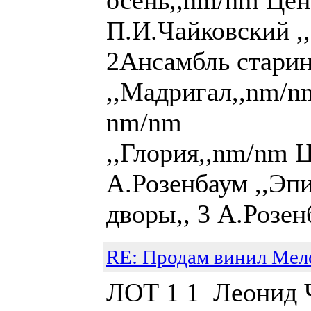
осень,,nm/nm Цен
П.И.Чайковский ,
2Ансамбль стари
,,Мадригал,,nm/nm
nm/nm 4 
,,Глория,,nm/nm Ц
А.Розенбаум ,,Эпи
дворы,, 3 А.Розенб
RE: Продам винил Мел
ЛОТ 1 1 Леонид Ч