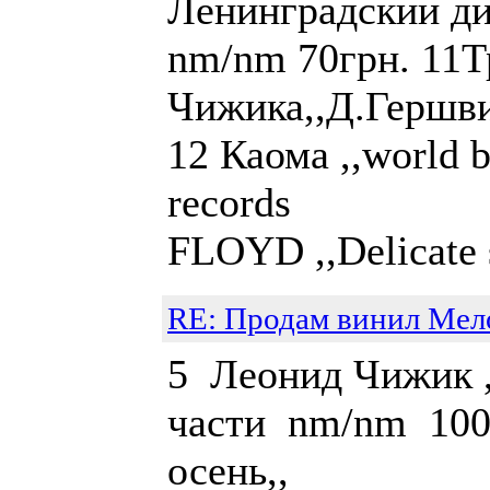
Ленинград
nm/nm 70грн. 11Т
Чижика,,Д.Гер
12 Каома ,,world b
records mn/
FLOYD ,,Delicate s
RE: Продам винил Мел
5 Леонид Чижик ,
части nm/nm 100 
осень,, n