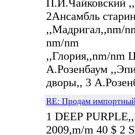
П.И.Чайковский ,
2Ансамбль стари
,,Мадригал,,nm/nm
nm/nm 4 
,,Глория,,nm/nm Ц
А.Розенбаум ,,Эпи
дворы,, 3 А.Розенб
RE: Продам импортный
1 DEEP PURPLE,,St
2009,m/m 40 $ 2 S