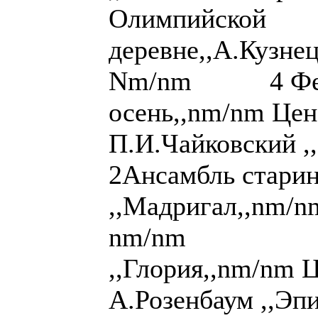
Олимпийской
деревне,,А.Кузне
Nm/nm 4 Фести
осень,,nm/nm Цен
П.И.Чайковский ,
2Ансамбль стари
,,Мадригал,,nm/nm
nm/nm 4 
,,Глория,,nm/nm Ц
А.Розенбаум ,,Эпи