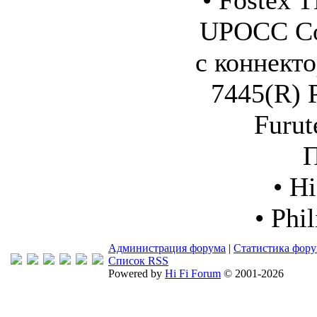
• Fostex 
UPOCC Co
с коннект
7445(R) 
Furut
П
• H
• Phi
Администрация форума
|
Статистика фор
Список RSS
Powered by
Hi Fi Forum
© 2001-2026