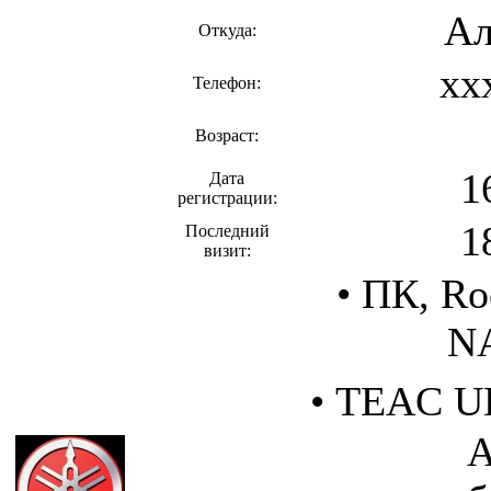
Ал
Откуда:
xx
Телефон:
Возраст:
1
Дата
регистрации:
1
Последний
визит:
• ПК, Ro
NA
• TEAC U
A