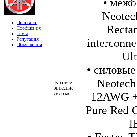
• межб
Neote
Основное
Recta
Сообщения
Темы
Репутация
interconne
Объявления
Ul
• силовые
Neotec
Краткое
описание
12AWG +
системы:
Pure Red 
I