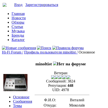
Вход
Зарегистрироваться
Главная
Новости
Обзоры
Статьи
Музыка
Бренды
Каталог
Hi-Fi Forum /
Профиль пользователя minoltist /
Основное
minoltist
Ветеран
Сообщений:
3824
Репутация:
448
UID:
4978
Основное
Ф.И.О:
Виталий
Сообщения
Откуда:
Миколаїв
Темы