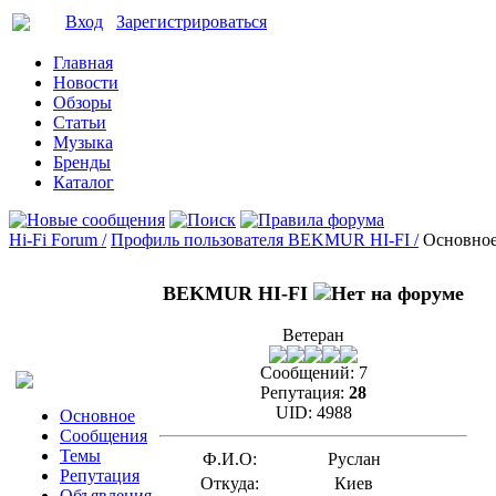
Вход
Зарегистрироваться
Главная
Новости
Обзоры
Статьи
Музыка
Бренды
Каталог
Hi-Fi Forum /
Профиль пользователя BEKMUR HI-FI /
Основно
BEKMUR HI-FI
Ветеран
Сообщений:
7
Репутация:
28
UID:
4988
Основное
Сообщения
Темы
Ф.И.О:
Руслан
Репутация
Откуда:
Киев
Объявления