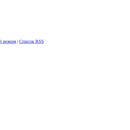
й режим
|
Список RSS