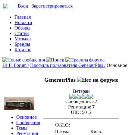
Вход
Зарегистрироваться
Главная
Новости
Обзоры
Статьи
Музыка
Бренды
Каталог
Hi-Fi Forum /
Профиль пользователя GeneratrPlus /
Основное
GeneratrPlus
Ветеран
Сообщений:
22
Репутация:
7
UID:
5012
Основное
Сообщения
Ф.И.О:
Темы
Откуда:
Киев.
Репутация