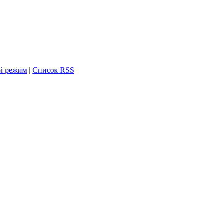
й режим
|
Список RSS