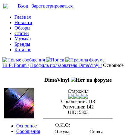
Вход
Зарегистрироваться
Главная
Новости
Обзоры
Статьи
Музыка
Бренды
Каталог
Hi-Fi Forum /
Профиль пользователя DimaVinyl /
Основное
DimaVinyl
Старожил
Сообщений:
113
Репутация:
142
UID:
5303
Ф.И.О:
Основное
Сообщения
Откуда:
Crimea