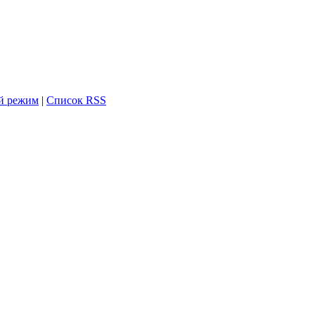
й режим
|
Список RSS