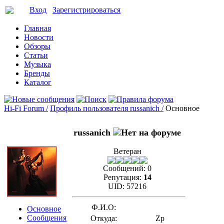
Вход
Зарегистрироваться
Главная
Новости
Обзоры
Статьи
Музыка
Бренды
Каталог
Hi-Fi Forum /
Профиль пользователя russanich /
Основное
russanich
Ветеран
Сообщений:
0
Репутация:
14
UID:
57216
Ф.И.О:
Основное
Сообщения
Откуда:
Zp