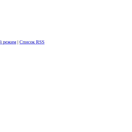
й режим
|
Список RSS