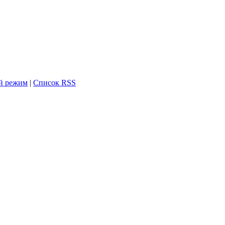
й режим
|
Список RSS