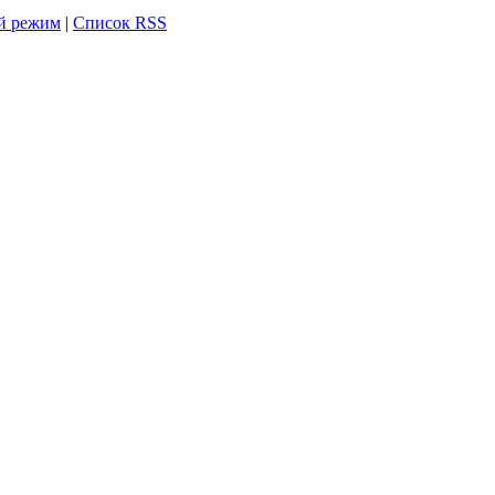
й режим
|
Список RSS