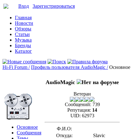
Вход
Зарегистрироваться
Главная
Новости
Обзоры
Статьи
Музыка
Бренды
Каталог
Hi-Fi Forum /
Профиль пользователя AudioMagic /
Основное
AudioMagic
Ветеран
Сообщений:
739
Репутация:
14
UID:
62973
Основное
Ф.И.О:
Сообщения
Откуда:
Slavic
Темы