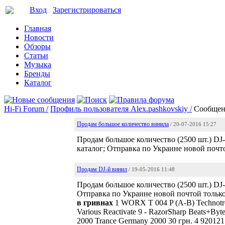
Вход
Зарегистрироваться
Главная
Новости
Обзоры
Статьи
Музыка
Бренды
Каталог
Hi-Fi Forum /
Профиль пользователя Alex.pashkovskiy /
Сообщен
Продам большое количество винила
/ 20-07-2016 15:27
Продам большое количество (2500 шт.) DJ-
каталог; Отправка по Украине новой почт
Продам DJ-й винил
/ 19-05-2016 11:48
Продам большое количество (2500 шт.) DJ-
Отправка по Украине новой почтой только
в гривнах
1 WORX T 004 P (A-B) Technotro
Various Reactivate 9 - RazorSharp Beats+By
2000 Trance Germany 2000 30 грн. 4 920121.