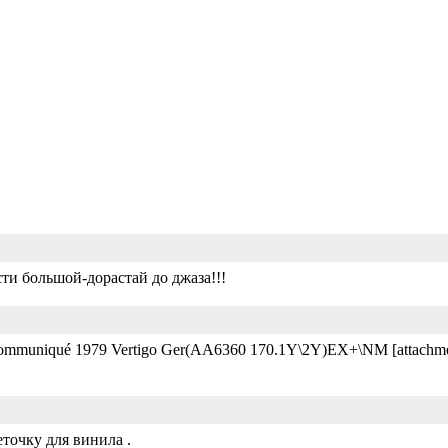
ти большой-дорастай до джаза!!!
‎– Communiqué 1979 Vertigo Ger(AA6360 170.1Y\2Y)EX+\NM [attachm
точку для винила .