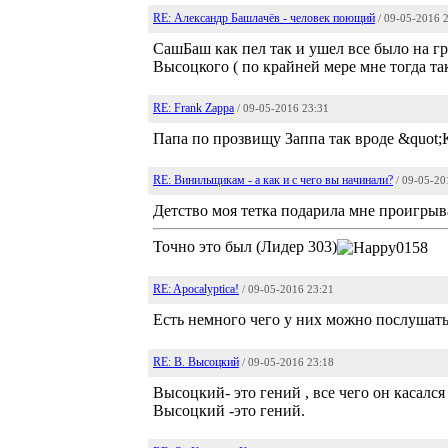
RE: Александр Башлачёв - человек поющий
/ 09-05-2016 
СашБаш как пел так и ушел все было на гра
Высоцкого ( по крайней мере мне тогда т
RE: Frank Zappa
/ 09-05-2016 23:31
Папа по прозвищу Заппа так вроде &quot;К
RE: Винильщикам - а как и с чего вы начинали?
/ 09-05-20
Детство моя тетка подарила мне проигрыва
Точно это был (Лидер 303)
RE: Apocalyptica!
/ 09-05-2016 23:21
Есть немного чего у них можно послушат
RE: В. Высоцкий
/ 09-05-2016 23:18
Высоцкий- это гений , все чего он касался
Высоцкий -это гений.