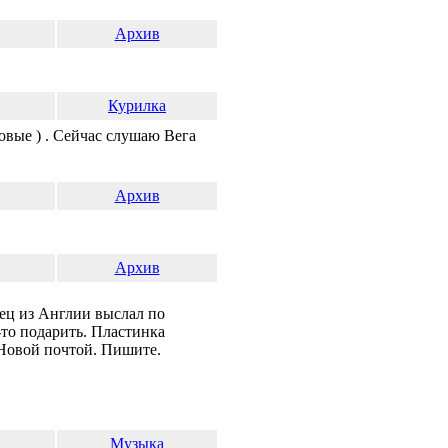
Архив
Курилка
овые ) . Сейчас слушаю Вега
Архив
Архив
вец из Англии выслал по
то подарить. Пластинка
 Новой почтой. Пишите.
Музыка