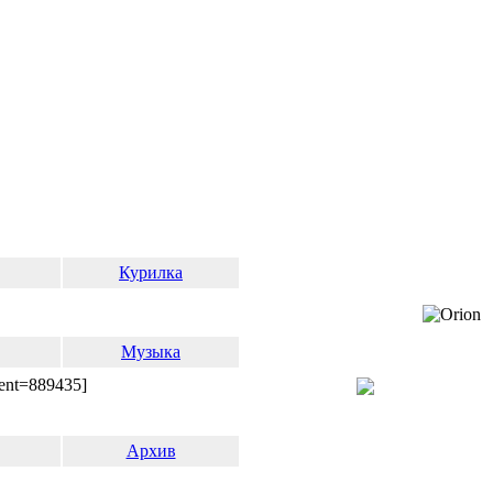
Курилка
Музыка
ent=889435]
Архив