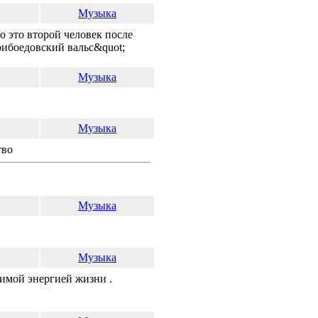
Музыка
то это второй человек после
рибоедовский вальс&quot;
Музыка
Музыка
тво
Музыка
Музыка
ртимой энергией жизни .