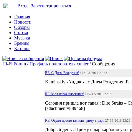
Вход
Зарегистрироваться
Главная
Новости
Обзоры
Статьи
Музыка
Бренды
Каталог
Hi-Fi Forum /
Профиль пользователя xunter /
Сообщения
RE: С Днем Рождения!
/ 03-03-2017 21:58
Kaminskiy -Андрюха с Днем Рождения! Рас
RE: Моя новая пластинка!
/ 02-12-2016 22:09
Сегодня пришла вот такая : Dire Straits 
[attachment=889468]
RE: Отдам просто так или приму в дар
/ 27-08-2016 23:29
Добрый день . Приму в дар карбоновую ще