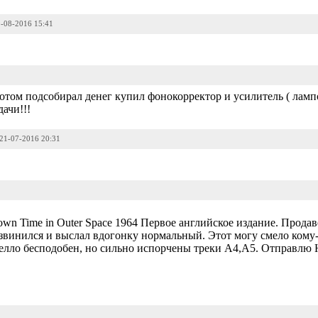
9-08-2016 15:41
 потом подсобирал денег купил фонокорректор и усилитель ( ламп
ачи!!!
 21-07-2016 20:31
down Time in Outer Space 1964 Первое английское издание. Прода
винился и выслал вдогонку нормальный. Этот могу смело кому-
елло бесподобен, но сильно испорчены треки А4,А5. Отправлю