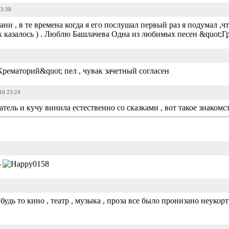
23:38
ни , в те времена когда я его послушал первый раз я подумал ,ч
ак казалось ) . Люблю Башлачева Одна из любимых песен &quot;Г
рематорий&quot; пел , чувак зачетный согласен
16 23:24
тель и кучу винила естественно со сказками , вот такое знакомс
ь
 будь то кино , театр , музыка , проза все было пронизано неуко