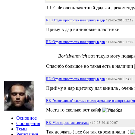
J.J. Cale очень зачетный дядька , рекоменд
RE: Отдам просто так или приму в дар
/ 29-05-2016 22:12
Приму в дар виниловые пластинки
RE: Отдам просто так или приму в дар
/ 11-05-2016 17:02
BorisIvanovich
вот такую могу подари
Спасибо большое но такая есть в наличии
RE: Отдам просто так или приму в дар
/ 10-05-2016 23:06
Прийму в дар щеточку для винила , очень
RE: "многоликая" система моего домашнего спортзала (м
Места то сколько вот кайф
Основное
RE: Моя скромная системка
Сообщения
/ 10-05-2016 00:07
Темы
Так держать ( все бы так скромничали )
Репутация