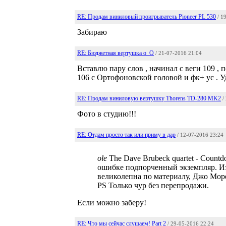
RE: Продам виниловый проигрыватель Pioneer PL 530
/ 1
Забираю
RE: Бюджетная вертушка о_О
/ 21-07-2016 21:04
Вставлю пару слов , начинал с веги 109 ,
106 с Ортофоновской головой и фк+ ус . Уд
RE: Продам виниловую вертушку Thorens TD-280 MK2
/
Фото в студию!!!
RE: Отдам просто так или приму в дар
/ 12-07-2016 23:24
ole
The Dave Brubeck quartet - Count
ошибке подпорченный экземпляр. Из
великолепна по материалу, Джо Мор
PS Только чур без перепродажи.
Если можно заберу!
RE: Что мы сейчас слушаем! Part 2
/ 29-05-2016 22:24