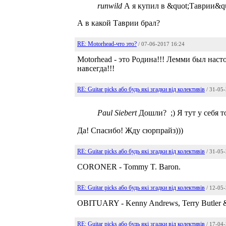
runwild
А я купил в &quot;Таврии&quo
А в какой Таврии брал?
RE: Motorhead-что это?
/ 07-06-2017 16:24
Motorhead - это Родина!!! Лемми был наст
навсегда!!!
RE: Guitar picks або будь які згадки від колективів
/ 31-05
Paul Siebert
Дошли? ;) Я тут у себя 
Да! Спасибо! Жду сюрпрайз)))
RE: Guitar picks або будь які згадки від колективів
/ 31-05
CORONER - Tommy T. Baron.
RE: Guitar picks або будь які згадки від колективів
/ 12-05
OBITUARY - Kenny Andrews, Terry Butler &
RE: Guitar picks або будь які згадки від колективів
/ 17-04