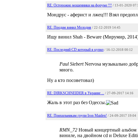
RE: Осторожно мошенники на форуме !!!
/ 13-01-2020 07:
Мондрус - аферист и лжец!!! Взял предопл
RE: Продам винил Мелодия
/ 22-12-2019 14:45
Ищу винил Shah - Beware (Мирумир, 2014)
RE: Последний CD который я купил
/ 16-12-2018 00:12
Paul Siebert
Nervosa музыкально доб
много.
Ну а кто посоветовал)
RE: DIRKSCHNEIDER в Украине ...
/ 27-09-2017 14:16
Жаль в этот раз без Одессы.
RE: Прихильникам групи Iron Maiden!
/ 24-09-2017 19:04
RMN_72
Новый концертный альбом
виниле, на двойном cd и Deluxe Edit