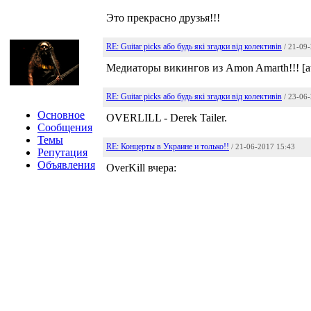
Это прекрасно друзья!!!
RE: Guitar picks або будь які згадки від колективів
/ 21-09
Медиаторы викингов из Amon Amarth!!! [at
RE: Guitar picks або будь які згадки від колективів
/ 23-06
Основное
OVERLILL - Derek Tailer.
Сообщения
Темы
RE: Концерты в Украине и только!!
/ 21-06-2017 15:43
Репутация
Объявления
OverKill вчера: