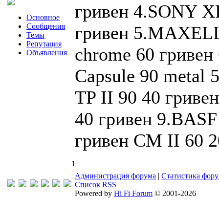
гривен 4.SONY XR
Основное
Сообщения
гривен 5.MAXELL
Темы
Репутация
chrome 60 гриве
Объявления
Capsule 90 metal 
TP II 90 40 гриве
40 гривен 9.BASF
гривен CM II 60 2
1
Администрация форума
|
Статистика фор
Список RSS
Powered by
Hi Fi Forum
© 2001-2026