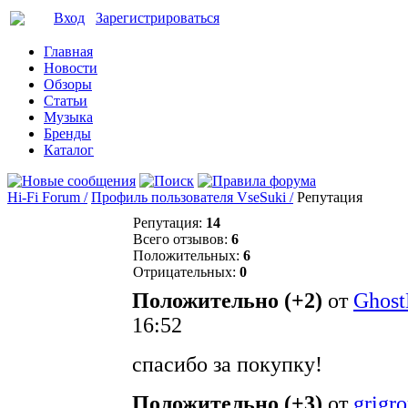
Вход
Зарегистрироваться
Главная
Новости
Обзоры
Статьи
Музыка
Бренды
Каталог
Hi-Fi Forum /
Профиль пользователя VseSuki /
Репутация
Репутация:
14
Всего отзывов:
6
Положительных:
6
Отрицательных:
0
Положительно (+2)
от
Ghost
16:52
спасибо за покупку!
Положительно (+3)
от
grigro