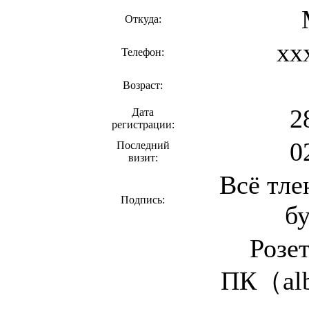
Откуда:
xx
Телефон:
Возраст:
2
Дата
регистрации:
0
Последний
визит:
Всё тле
Подпись:
б
Розе
ПК（alb