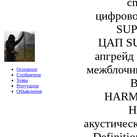
c
цифрово
SUP
ЦАП SU
апгрейд
межблоч
Основное
Сообщения
B
Темы
Репутация
Объявления
HARM
H
акустичес
Definiti