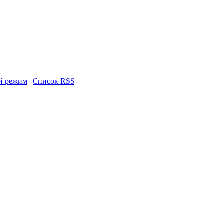
й режим
|
Список RSS