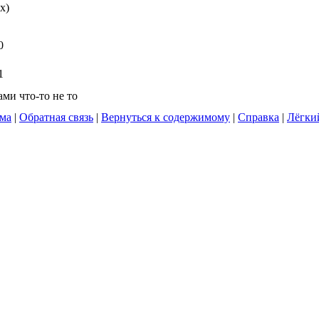
x
)
0
1
ами что-то не то
ума
|
Обратная связь
|
Вернуться к содержимому
|
Справка
|
Лёгки