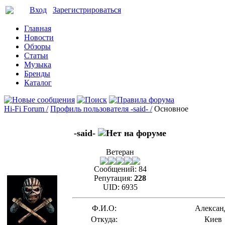
Вход
Зарегистрироваться
Главная
Новости
Обзоры
Статьи
Музыка
Бренды
Каталог
Hi-Fi Forum /
Профиль пользователя -said- /
Основное
-said-
Ветеран
Сообщений:
84
Репутация:
228
UID:
6935
Ф.И.О:
Алексан
Откуда:
Киев