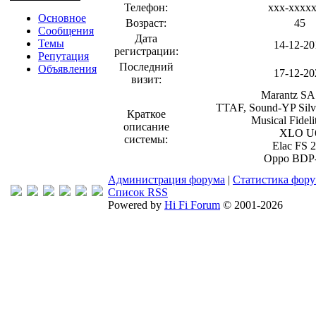
Телефон:
xxx-xxxx
Основное
Возраст:
45
Сообщения
Дата
Темы
14-12-20
регистрации:
Репутация
Последний
Объявления
17-12-20
визит:
Marantz SA
TTAF, Sound-YP Silv
Краткое
Musical Fideli
описание
XLO U
системы:
Elac FS 
Oppo BDP
Администрация форума
|
Статистика фор
Список RSS
Powered by
Hi Fi Forum
© 2001-2026