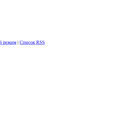
й режим
|
Список RSS