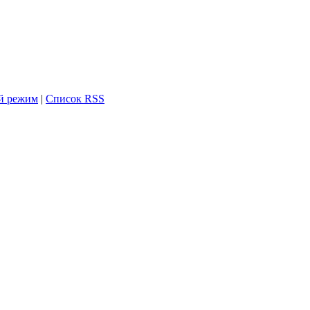
й режим
|
Список RSS