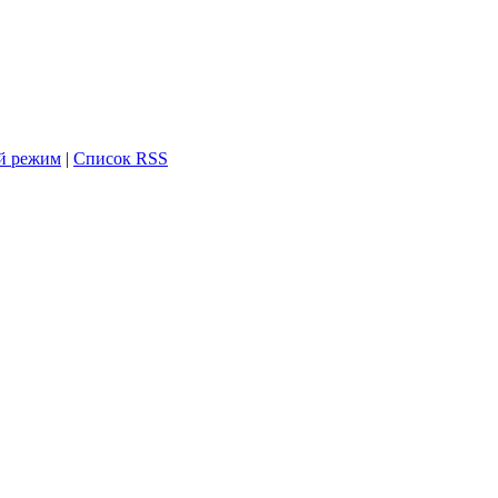
й режим
|
Список RSS