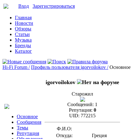
Вход
Зарегистрироваться
Главная
Новости
Обзоры
Статьи
Музыка
Бренды
Каталог
Hi-Fi Forum /
Профиль пользователя igorvoilokov /
Основное
igorvoilokov
Старожил
Сообщений:
1
Репутация:
0
UID:
772215
Основное
Сообщения
Темы
Ф.И.О:
Репутация
Откуда:
Греция
Объявления