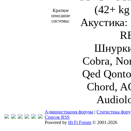
(42+ kg 
Краткое
описание
Акустика:
системы:
RE
Шнурки
Cobra, No
Qed Qonto
Chord, A
Audiolo
Администрация форума
|
Статистика фор
Список RSS
Powered by
Hi Fi Forum
© 2001-2026