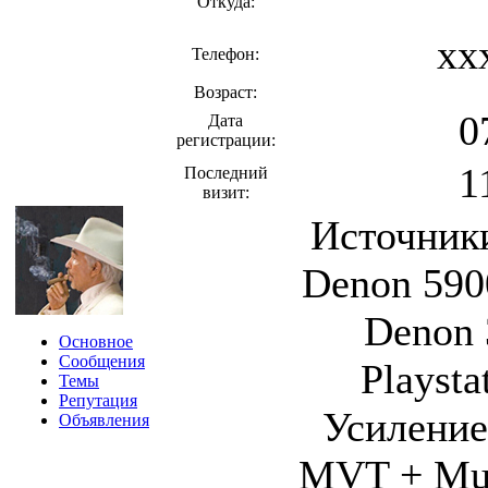
Откуда:
xx
Телефон:
Возраст:
0
Дата
регистрации:
1
Последний
визит:
Источники
Denon 59
Denon 3
Основное
Сообщения
Playsta
Темы
Репутация
Усиление:
Объявления
MVT + Mus