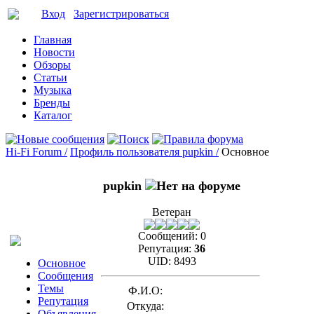
Вход
Зарегистрироваться
Главная
Новости
Обзоры
Статьи
Музыка
Бренды
Каталог
Hi-Fi Forum /
Профиль пользователя pupkin /
Основное
pupkin
Ветеран
Сообщений:
0
Репутация:
36
UID:
8493
Основное
Сообщения
Темы
Ф.И.О:
Репутация
Откуда:
Объявления