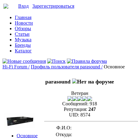
Вход
Зарегистрироваться
Главная
Новости
Обзоры
Статьи
Музыка
Бренды
Каталог
Hi-Fi Forum /
Профиль пользователя parasound /
Основное
parasound
Ветеран
Сообщений:
918
Репутация:
247
UID:
8574
Ф.И.О:
Откуда:
Основное