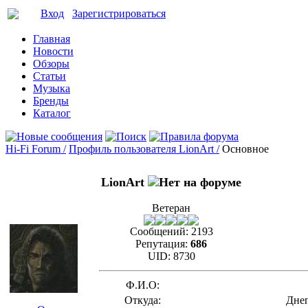
Вход
Зарегистрироваться
Главная
Новости
Обзоры
Статьи
Музыка
Бренды
Каталог
Hi-Fi Forum /
Профиль пользователя LionArt /
Основное
LionArt
Ветеран
Сообщений:
2193
Репутация:
686
UID:
8730
Ф.И.О:
Откуда:
Дне