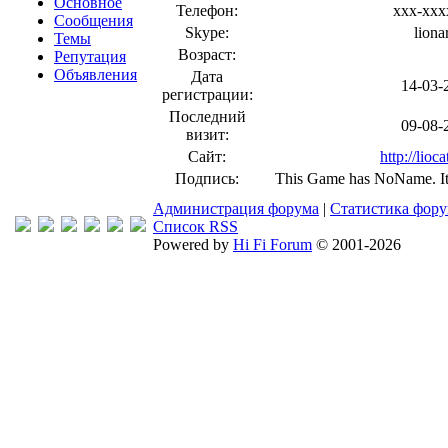
Основное
Телефон:
xxx-xxx
Сообщения
Skype:
liona
Темы
Возраст:
Репутация
Объявления
Дата
14-03-
регистрации:
Последний
09-08-
визит:
Сайт:
http://lioca
Подпись:
This Game has NoName. It 
Администрация форума
|
Статистика фор
Список RSS
Powered by
Hi Fi Forum
© 2001-2026