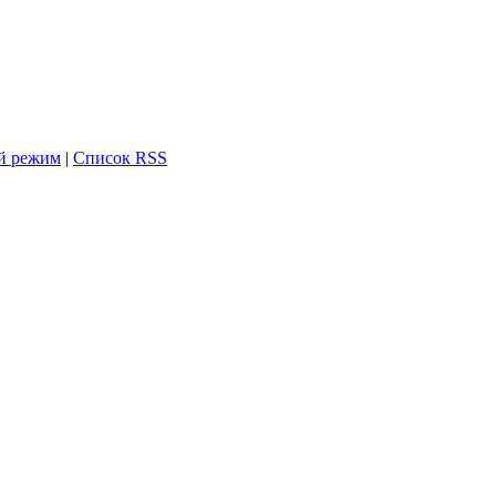
й режим
|
Список RSS