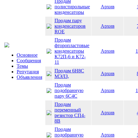
Продам
полистирольные
Архив
конденсаторы
Продам пару
конденсаторов
Архив
ROE
Продам
фторопластовые
конденсаторы
Архив
1
Основное
К72П-6 и К72-
Сообщения
11
Темы
Продам 6Н8С
Репутация
Архив
МЭЛЗ,
Объявления
Продам
подобранную
Архив
1
пару 6С4С
Продам
переменный
Архив
резистор СП4-
8В
Продам
подобранную
Архив