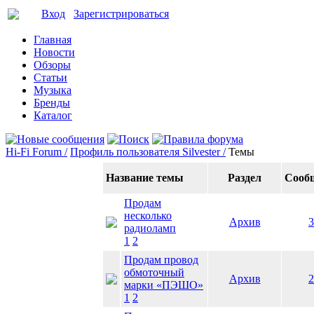
Вход
Зарегистрироваться
Главная
Новости
Обзоры
Статьи
Музыка
Бренды
Каталог
Hi-Fi Forum /
Профиль пользователя Silvester /
Темы
Название темы
Раздел
Сооб
Продам
несколько
Архив
3
радиоламп
1
2
Продам провод
обмоточный
Архив
2
марки «ПЭШО»
1
2