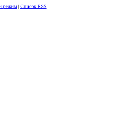
й режим
|
Список RSS