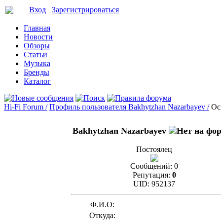
Вход
Зарегистрироваться
Главная
Новости
Обзоры
Статьи
Музыка
Бренды
Каталог
Hi-Fi Forum /
Профиль пользователя Bakhytzhan Nazarbayev /
Ос
Bakhytzhan Nazarbayev
Постоялец
Сообщений:
0
Репутация:
0
UID:
952137
Ф.И.О:
Откуда: