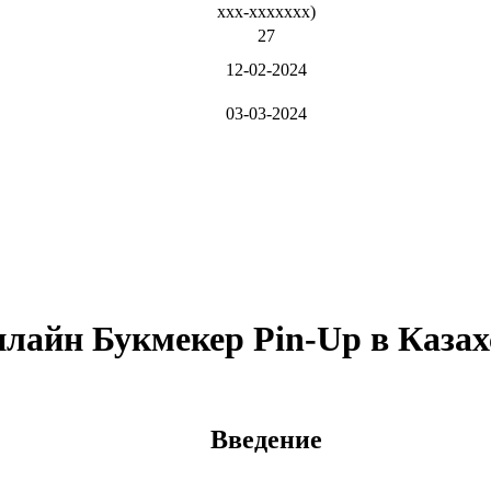
xxx-xxxxxxx
)
27
12-02-2024
03-03-2024
лайн Букмекер Pin-Up в Казах
Введение