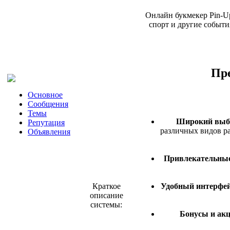
Онлайн букмекер Pin-Up
спорт и другие событи
Пре
Основное
Сообщения
Темы
Широкий выбо
Репутация
различных видов ра
Объявления
Привлекательны
Удобный интерфей
Краткое
описание
системы:
Бонусы и акц