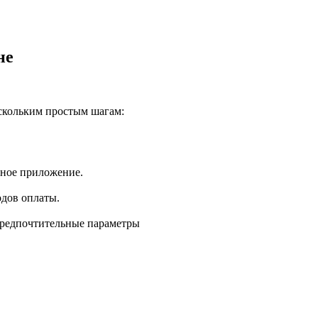
не
ескольким простым шагам:
ьное приложение.
одов оплаты.
 предпочтительные параметры