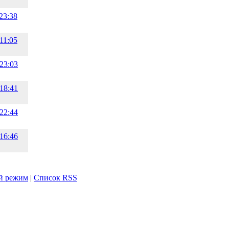
23:38
11:05
23:03
18:41
22:44
16:46
й режим
|
Список RSS