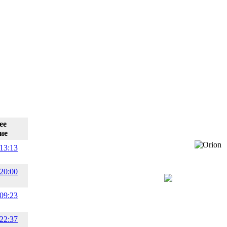
ее
ие
13:13
20:00
09:23
22:37