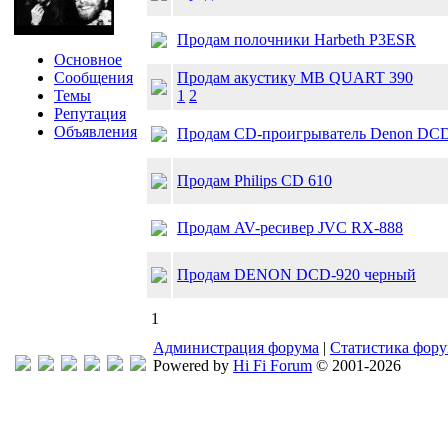
Продам полочники Harbeth P3ESR
Основное
Сообщения
Продам акустику MB QUART 390
Темы
1
2
Репутация
Объявления
Продам CD-проигрыватель Denon DCD
Продам Philips CD 610
Продам AV-ресивер JVC RX-888
Продам DENON DCD-920 черный
1
Администрация форума
|
Статистика фор
Powered by
Hi Fi Forum
© 2001-2026