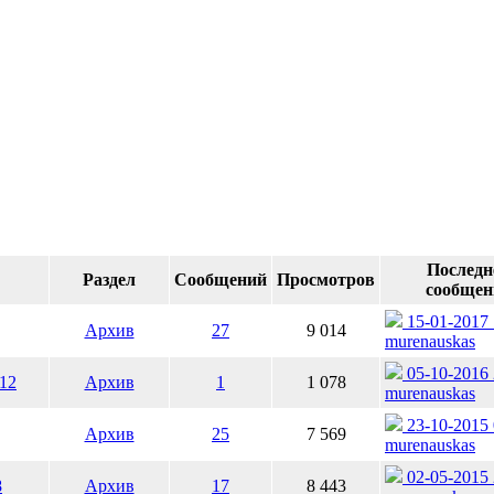
Последн
Раздел
Сообщений
Просмотров
сообщен
15-01-2017 
Архив
27
9 014
murenauskas
05-10-2016 
12
Архив
1
1 078
murenauskas
23-10-2015 
Архив
25
7 569
murenauskas
02-05-2015 
8
Архив
17
8 443