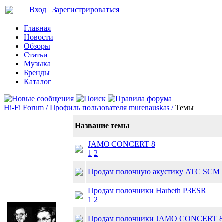
Вход
Зарегистрироваться
Главная
Новости
Обзоры
Статьи
Музыка
Бренды
Каталог
Hi-Fi Forum /
Профиль пользователя murenauskas /
Темы
Название темы
JAMO CONCERT 8
1
2
Продам полочную акустику ATC SCM 
Продам полочники Harbeth P3ESR
1
2
Продам полочники JAMO CONCERT 