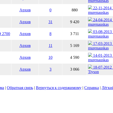
murenauskas
22-11-2014 
Архив
0
880
murenauskas
24-04-2014 
Архив
31
9 420
murenauskas
03-08-2013 
 2700
Архив
8
3 711
murenauskas
17-03-2013 
Архив
11
5 169
murenauskas
14-01-2013 
Архив
10
4 590
murenauskas
18-07-2012 
Архив
3
3 066
Tiyson
ума
|
Обратная связь
|
Вернуться к содержимому
|
Справка
|
Лёгки