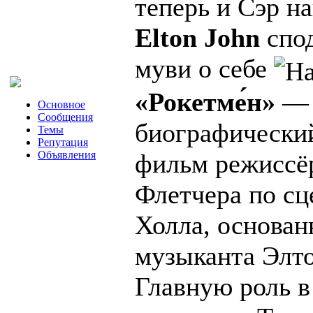
теперь и Сэр н
Elton John
спод
муви о себе
«Рокетме́н»
— 
Основное
Сообщения
биографически
Темы
Репутация
Объявления
фильм режиссё
Флетчера по с
Холла, основан
музыканта Элт
Главную роль в