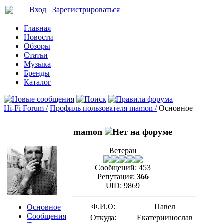
Вход
Зарегистрироваться
Главная
Новости
Обзоры
Статьи
Музыка
Бренды
Каталог
Hi-Fi Forum /
Профиль пользователя mamon /
Основное
mamon
Ветеран
Сообщений:
453
Репутация:
366
UID:
9869
Ф.И.О:
Павел
Основное
Сообщения
Откуда:
Екатериинослав