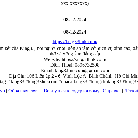
xxx-xxxxxxx
)
08-12-2024
08-12-2024
https://king33link.com/
am kết của King33, nơi người chơi luôn an tâm với dịch vụ đỉnh cao, 
nhớ và xứng tầm đẳng cấp.
Website: https://king33link.com/
Điện Thoại: 0896732598
Email: king33linkcom@gmail.com
Địa Chỉ: 106 Liên ấp 2 - 6, Vĩnh Lộc A, Bình Chánh, Hồ Chí Mi
tag: #king33 #king33linkcom #nhacaiking33 #trangchuking33 #king3
ума
|
Обратная связь
|
Вернуться к содержимому
|
Справка
|
Лёгки