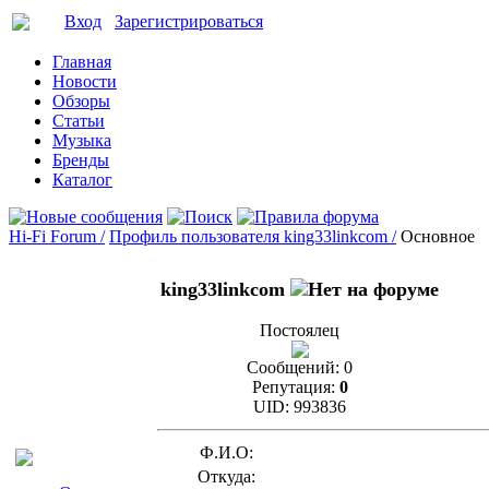
Вход
Зарегистрироваться
Главная
Новости
Обзоры
Статьи
Музыка
Бренды
Каталог
Hi-Fi Forum /
Профиль пользователя king33linkcom /
Основное
king33linkcom
Постоялец
Сообщений:
0
Репутация:
0
UID:
993836
Ф.И.О:
Откуда: