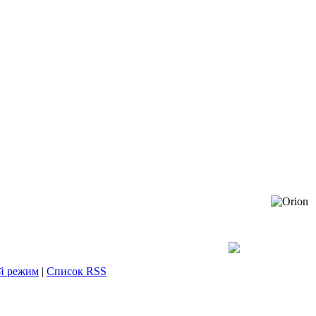
й режим
|
Список RSS