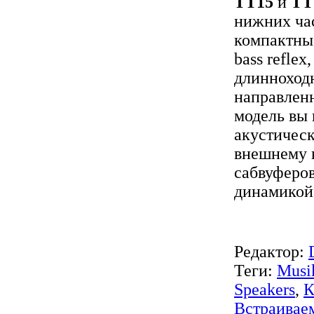
TT15
и
TT
нижних ча
компактны
bass refle
длинноход
направленн
модель вы 
акустичес
внешнему в
сабвуферо
динамикой
Редактор:
Теги:
Musik
Speakers
,
К
Встраивае