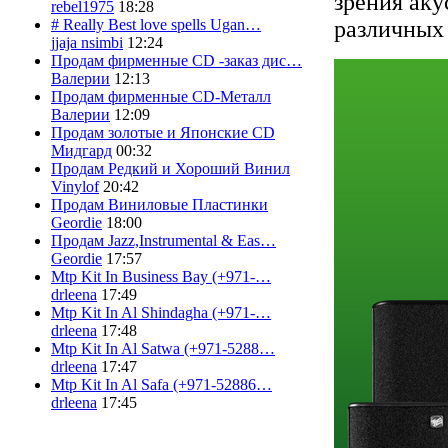
зрения аку
rebel1975
18:28
различных 
# Really Best love spells Ugan…
jjaja nsimbi
12:24
Продам фирменные CD -заказ дис…
Валерии
12:13
Продам фирменные CD-Металл
Валерии
12:09
Продам золотые и Японские CD
Мидгард
00:32
Продам Редкий и Хороший Винил
Vinylof
20:42
Продам Виниловые Пластинки
Geordie
18:00
Продам Jazz,Instrumental & Eas…
Geordie
17:57
Mtp Kit In Business Bay (+971-…
drleena
17:49
Mtp Kit In Al Shindagha (+971-…
drleena
17:48
Mtp Kit In Al Satwa (+971-5288…
drleena
17:47
Mtp Kit In Al Safa (+971-52886…
drleena
17:45