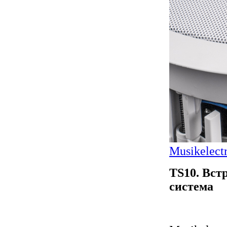
Musikelect
TS10. Вст
система