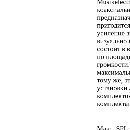
Musikelect
коаксиальн
предназнач
пригодится
усиление з
визуально
состоит в 
по площад
громкости.
максимальн
тому же, э
установки
комплекто
комплектац
Макс. SPL: