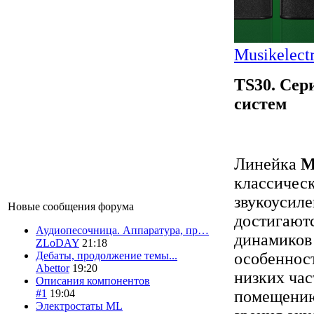
Musikelect
TS30. Сер
систем
Линейка
M
классичес
звукоусиле
Новые сообщения форума
достигают
Аудиопесочница. Аппаратура, пр…
динамиков
ZLoDAY
21:18
особеннос
Дебаты, продолжение темы...
Abettor
19:20
низких час
Описания компонентов
помещению
#1
19:04
Электростаты ML