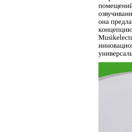
помещений.
озвучивани
она предла
концепцию
Musikelectr
инновацио
универсал