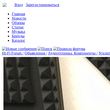
Вход
Зарегистрироваться
Главная
Новости
Обзоры
Статьи
Музыка
Бренды
Каталог
Hi-Fi Forum /
Объявления /
Аудиотехника. Компоненты /
Усилит