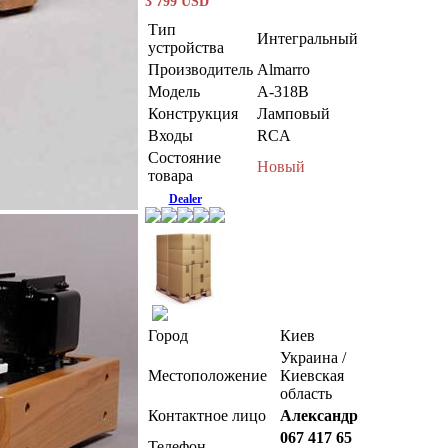
3 799 USD
Тип
Интегральный
устройства
Производитель
Almarro
Модель
A-318B
Конструкция
Ламповый
Входы
RCA
Состояние
Новый
товара
Dealer
Город
Киев
Украина /
Местоположение
Киевская
область
Контактное лицо
Александр
067 417 65
Телефон