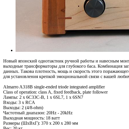
Новый японский однотактник ручной работы и навесным монта
выходные трансформаторы для глубокого баса. Комбинация за
данных. Такова плотность, мощь и скорость этого поражающег
для установления крепкой эмоциональной связи с вашей лю
Almarro A318B single-ended triode integrated amplifier
Class of operation: class A, fixed feedback, plate follower
Лампы: 2 x 6C33C-B, 1 x 6SL7, 1 x 6SN7
Входы: 3 х RCA
Выходы: 2 (4/8-ohm)
Частотный диапазон: 20Hz - 20kHz
Выходная мощность: 18 ватт
Размеры (ШxВxГ): 370 x 200 x 280 мм
Вес: 20 кг