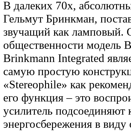
В далеких 70х, абсолютн
Гельмут Бринкман, постав
звучащий как ламповый. С
общественности модель Br
Brinkmann Integrated явл
самую простую конструк
«Stereophile» как рекоме
его функция – это воспро
усилитель подсоединяют к
энергосбережения в виду 