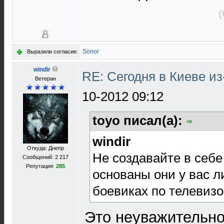
(
Sonor
Выразили согласие:
windir
RE: Сегодня в Киеве и
Ветеран
10-2012 09:12
toyo писал(а):
windir
Откуда: Днепр
Не создавайте в себе
Сообщений: 2 217
Репутация:
285
основаны они у вас 
боевиках по телевизо
Это неуважительно