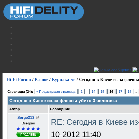
Hi-Fi Forum
/
Разное
/
Курилка
/
Сегодня в Киеве из-за флешк
Страницы (24):
« Предыдущая страница
1
...
14
15
16
17
18
...
Сегодня в Киеве из-за флешки убито 3 человека
Автор
Сообщение
Serge313
RE: Сегодня в Киеве и
Ветеран
10-2012 11:40