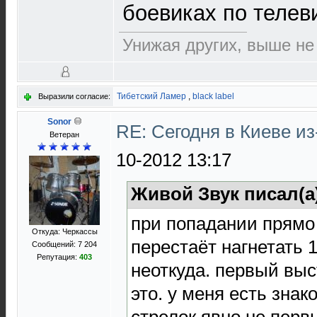
боевиках по телев
Унижая других, выше не
Тибетский Ламер
,
black label
Выразили согласие:
Sonor
RE: Сегодня в Киеве и
Ветеран
10-2012 13:17
Живой Звук писал(а
при попадании прямо 
Откуда: Черкассы
перестаёт нагнетать 
Сообщений: 7 204
Репутация:
403
неоткуда. первый выс
это. у меня есть знак
стрелок явно не перв