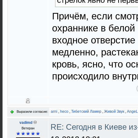
Причём, если смот
охраннике в белой
входное отверстие 
медленно, растека
кровь, ясно, что о
происходило внутри
arni
,
heco
,
Тибетский Ламер
,
Живой Звук
,
AngeL
Выразили согласие:
vadimd
RE: Сегодня в Киеве и
Ветеран