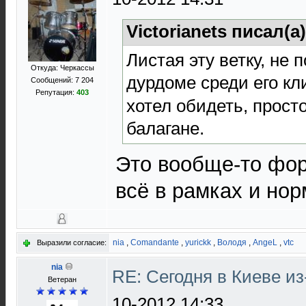
Victorianets писал(а
Листая эту ветку, не 
Откуда: Черкассы
дурдоме среди его кли
Сообщений: 7 204
Репутация:
403
хотел обидеть, прост
балагане.
Это вообще-то фор
всё в рамках и нор
nia
,
Comandante
,
yurickk
,
Володя
,
AngeL
,
vtc
Выразили согласие:
nia
RE: Сегодня в Киеве и
Ветеран
10-2012 14:33