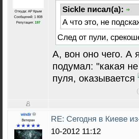
Sickle писал(а):
Откуда: АР Крым
Сообщений: 1 808
А что это, не подск
Репутация:
197
След от пули, срекош
А, вон оно чего. А
подумал: "какая не
пуля, оказывается
windir
RE: Сегодня в Киеве и
Ветеран
10-2012 11:12