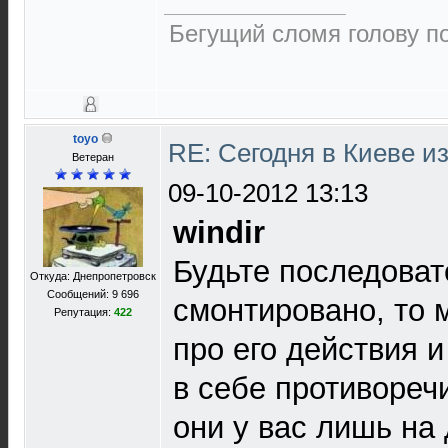
Бегущий сломя голову п
toyo
RE: Сегодня в Киеве и
Ветеран
09-10-2012 13:13
windir
Будьте последоват
Откуда: Днепропетровск
Сообщений: 9 696
смонтировано, то 
Репутация:
422
про его действия 
в себе противореч
они у вас лишь на