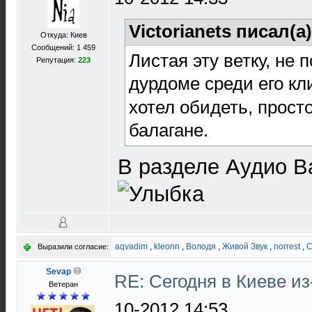
Victorianets писал(а
Откуда: Киев
Сообщений: 1 459
Листая эту ветку, не 
Репутация:
223
дурдоме среди его кли
хотел обидеть, прост
балагане.
В разделе Аудио В
aqvadim
,
kleonn
,
Володя
,
Живой Звук
,
norrest
,
C
Выразили согласие:
Sevap
RE: Сегодня в Киеве и
Ветеран
10-2012 14:53