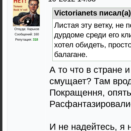
Victorianets писал(а
Листая эту ветку, не 
Откуда: Харьков
дурдоме среди его кли
Сообщений: 160
Репутация:
318
хотел обидеть, прост
балагане.
А то что в стране 
смущает? Там врод
Покращення, опять 
Расфантазировалис
И не надейтесь, я 