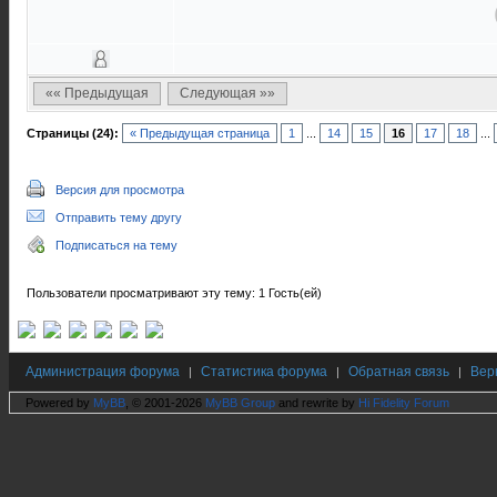
«« Предыдущая
Следующая »»
Страницы (24):
« Предыдущая страница
1
...
14
15
16
17
18
...
Версия для просмотра
Отправить тему другу
Подписаться на тему
Пользователи просматривают эту тему: 1 Гость(ей)
Администрация форума
Статистика форума
Обратная связь
Вер
|
|
|
Powered by
MyBB
, © 2001-2026
MyBB Group
and rewrite by
Hi Fidelity Forum