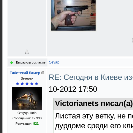
Sevap
Выразили согласие:
Тибетский Ламер
RE: Сегодня в Киеве и
Ветеран
10-2012 17:50
Victorianets писал(а
Откуда: Київ
Листая эту ветку, не 
Сообщений: 12 930
дурдоме среди его кли
Репутация:
821