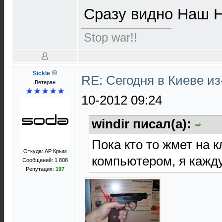
Сразу видно Наш 
Stop war!!
Sickle
RE: Сегодня в Киеве и
Ветеран
10-2012 09:24
windir писал(а):
Пока кто то жмет на к
Откуда: АР Крым
компьютером, я кажду
Сообщений: 1 808
Репутация:
197