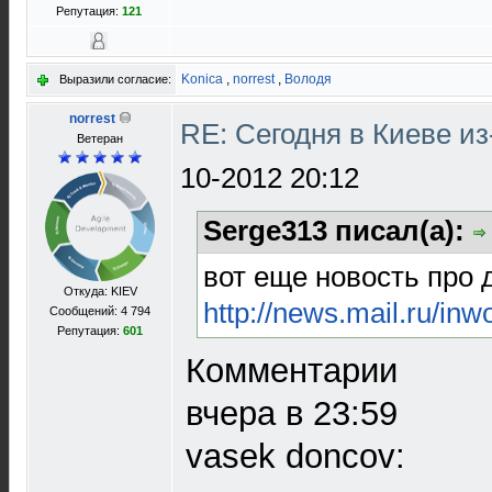
Репутация:
121
Konica
,
norrest
,
Володя
Выразили согласие:
norrest
RE: Сегодня в Киеве и
Ветеран
10-2012 20:12
Serge313 писал(а):
вот еще новость про 
Откуда: KIEV
http://news.mail.ru/inw
Сообщений: 4 794
Репутация:
601
Комментарии
вчера в 23:59
vasek doncov: