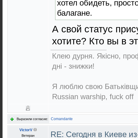
хотел обидеть, прост
балагане.
А свой статус при
хотите? Кто вы в 
Клею дурня. Якісно, проф
дні - знижки!
Я люблю свою Батьківщин
Russian warship, fuck off
Comandante
Выразили согласие:
VictorV
RE: Сегодня в Киеве и
Ветеран