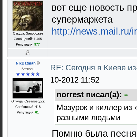
вот еще новость п
супермаркета
http://news.mail.ru/
Откуда: Запорожье
Сообщений: 1 465
Репутация:
977
NikBatman
RE: Сегодня в Киеве и
Ветеран
10-2012 11:52
norrest писал(а):
Откуда: Светловодск
Мазурок и киллер из 
Сообщений: 418
Репутация:
61
разными людьми
Помню была песня 