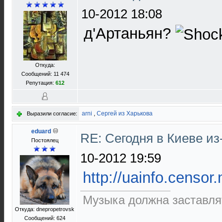
10-2012 18:08
д'Артаньян?
Откуда:
Сообщений: 11 474
Репутация:
612
arni
,
Сергей из Харькова
Выразили согласие:
eduard
RE: Сегодня в Киеве и
Постоялец
10-2012 19:59
http://uainfo.censor
Музыка должна заставлят
Откуда: dnepropetrovsk
Сообщений: 624