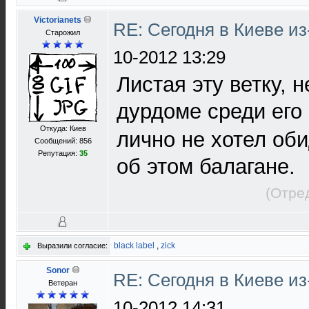
Victorianets
RE: Сегодня в Киеве и
Старожил
10-2012 13:29
Листая эту ветку, 
дурдоме среди его 
Откуда: Киев
лично не хотел оби
Сообщений: 856
Репутация:
35
об этом балагане.
(Отре
black label
,
zick
Выразили согласие:
Sonor
RE: Сегодня в Киеве и
Ветеран
10-2012 14:31