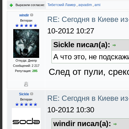
Тибетский Ламер
,
aqvadim
,
arni
Выразили согласие:
windir
RE: Сегодня в Киеве и
Ветеран
10-2012 10:27
Sickle писал(а):
А что это, не подскаж
Откуда: Днепр
Сообщений: 2 217
След от пули, сре
Репутация:
285
Sickle
RE: Сегодня в Киеве и
Ветеран
10-2012 10:30
windir писал(а):